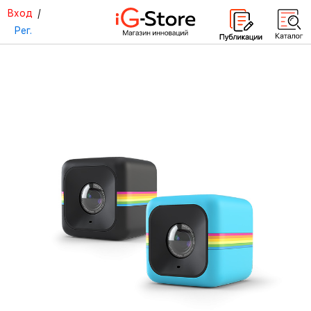
Вход
/
Рег.