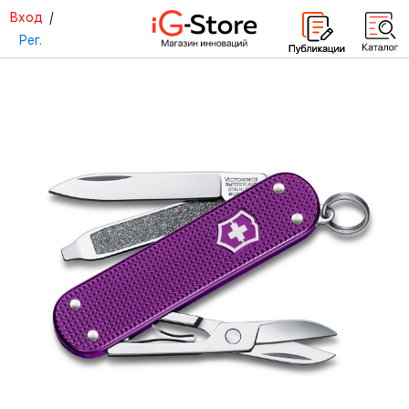
Вход
/
Рег.