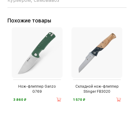
Курьером, самовывоз
Похожие товары
Нож-флиппер Ganzo
Складной нож-флиппер
G769
Stinger FB3020
⃏
⃏
3 860
1 570