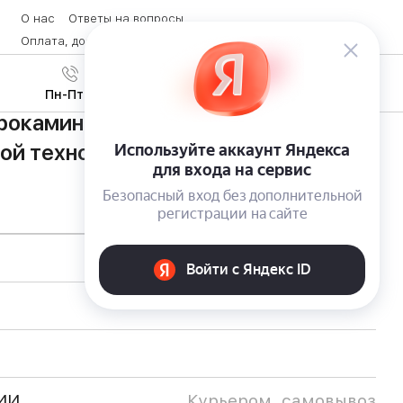
О нас
Ответы на вопросы
Оплата, доставка и возврат товара
Контакты
Вход
/
8 (800) 600-28-07
Регистрация
Пн-Пт с 9:00 до 19:00
рокамин Hampshire 20A1 от Garden
й технологией Real Fire
ИИ
Курьером, самовывоз