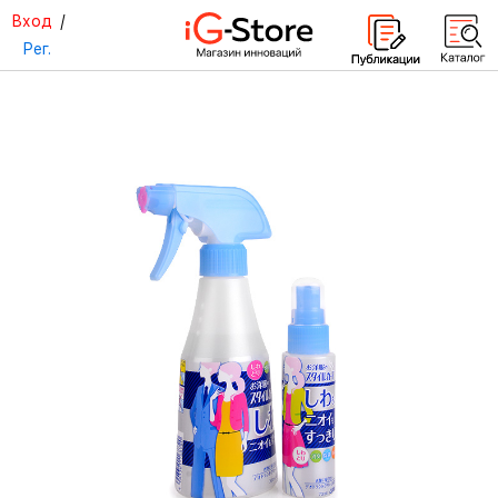
Вход
/
Рег.