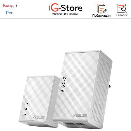
Вход
/
Рег.