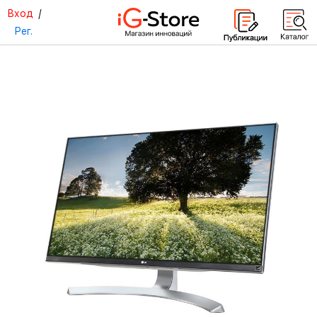
Вход
/
Рег.