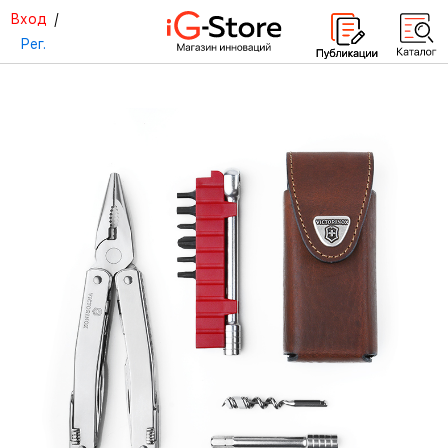
Вход
/
Рег.