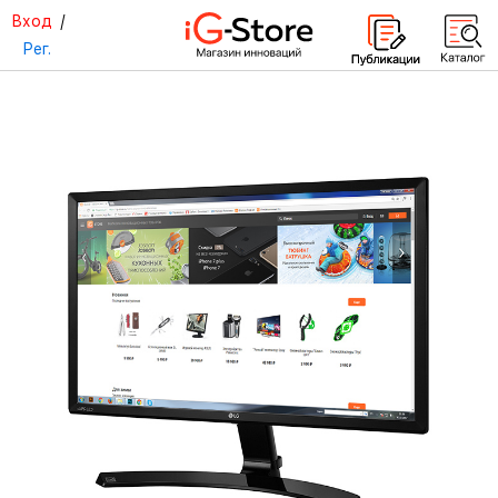
Вход
/
Рег.