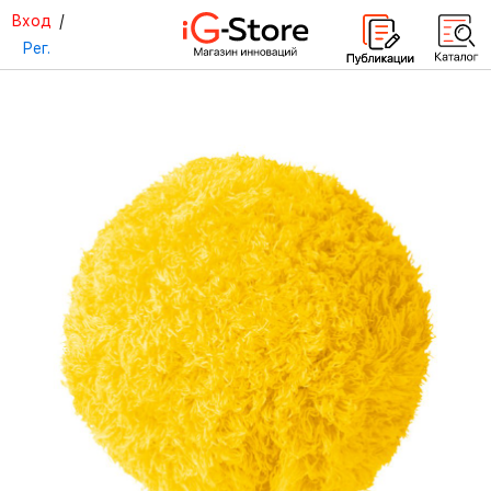
Вход
/
Рег.