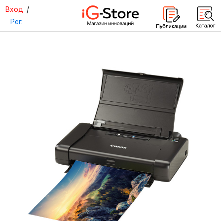
Вход
/
Рег.