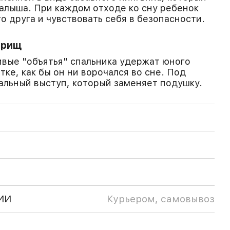
алыша. При каждом отходе ко сну ребенок
о друга и чувствовать себя в безопасности.
арищ
ивые "объятья" спальника удержат юного
тке, как бы он ни ворочался во сне. Под
альный выступ, который заменяет подушку.
ИИ
Курьером, самовывоз