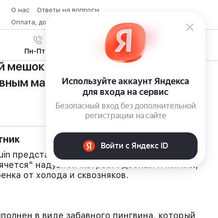
О нас
Ответы на вопросы
Оплата, доставка и возврат товара
Контакты
Вход
/
8 (800) 600-28-07
Регистрация
Пн-Пт с 9:00 до 19:00
мешок Penguin от LittleLife со
увным матрасом
тник
in представляет собой спальник необычного
рячется" надувной матрас. Удобный и мягкий,
енка от холода и сквозняков.
 выполнен в виде забавного пингвина, который