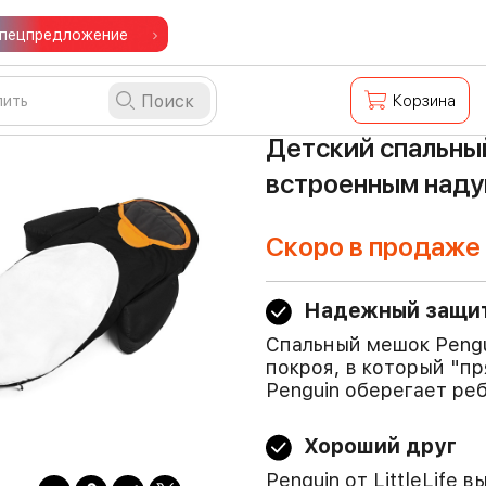
пецпредложение
Поиск
Корзина
Детский спальный 
встроенным над
Скоро в продаже
Надежный защи
Спальный мешок Pengu
покроя, в который "п
Penguin оберегает реб
Хороший друг
Penguin от LittleLife