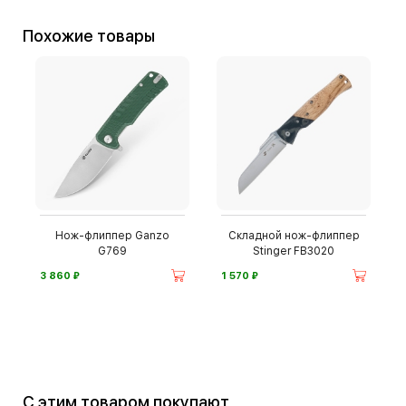
Похожие товары
Нож-флиппер Ganzo
Складной нож-флиппер
G769
Stinger FB3020
⃏
⃏
3 860
1 570
С этим товаром покупают