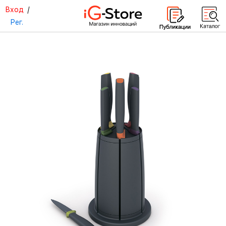
Вход
/
Рег.