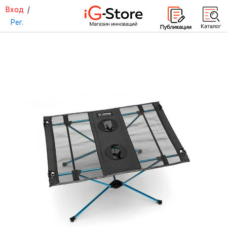
Вход
/
Рег.