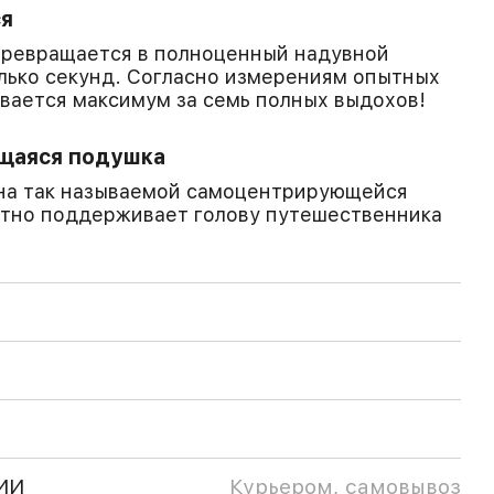
ся
n превращается в полноценный надувной
олько секунд. Согласно измерениям опытных
увается максимум за семь полных выдохов!
щаяся подушка
на так называемой самоцентрирующейся
атно поддерживает голову путешественника
ИИ
Курьером, самовывоз