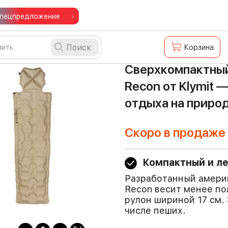
пецпредложение
Поиск
Корзина
Сверхкомпактный 
Recon от Klymit 
отдыха на приро
Скоро в продаже
Компактный и л
Разработанный америк
Recon весит менее по
рулон шириной 17 см.
числе пеших.