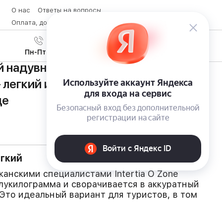
О нас
Ответы на вопросы
Оплата, доставка и возврат товара
Контакты
Вход
/
8 (800) 600-28-07
Регистрация
Пн-Пт с 9:00 до 19:00
надувной коврик Inertia O Zone
— легкий и надежный матрас для
де
егкий
анскими специалистами Intertia O Zone
лукилограмма и сворачивается в аккуратный
 Это идеальный вариант для туристов, в том