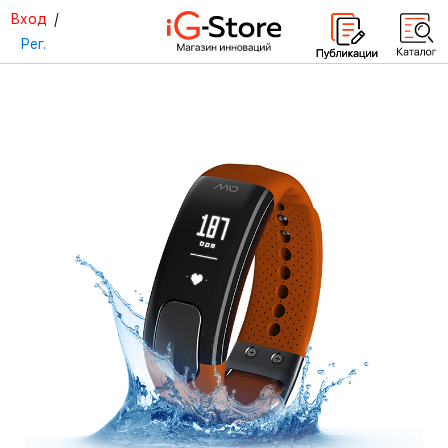
Вход
/
Рег.