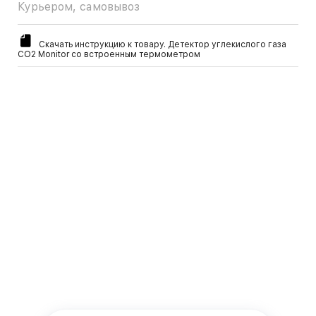
Курьером, самовывоз
Скачать инструкцию к товару. Детектор углекислого газа
СО2 Monitor со встроенным термометром