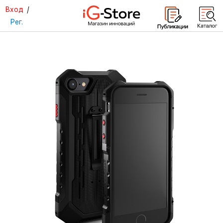
Вход
/
Рег.