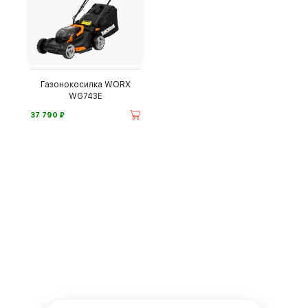
Газонокосилка WORX
WG743E
⃏
37 790