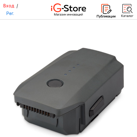
Вход
/
Рег.