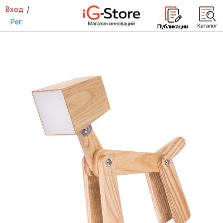
Вход
/
Рег.