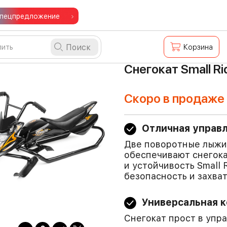
пецпредложение
Поиск
Корзина
Снегокат Small Ri
Скоро в продаже
Отличная управ
Две поворотные лыжи
обеспечивают снегок
и устойчивость Small 
безопасность и захва
Универсальная 
Снегокат прост в упр