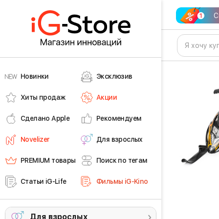
С
Новинки
Эксклюзив
Хиты продаж
Акции
Сделано Apple
Рекомендуем
Novelizer
Для взрослых
PREMIUM товары
Поиск по тегам
Статьи iG-Life
Фильмы iG-Kino
Для взрослых