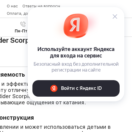
О нас
Ответы на вопросы
Оплата, доставка и возврат товара
Контакты
Вход
/
8 (800) 600-28-07
Регистрация
Пн-Пт с 9:00 до 19:00
der Scorpion
ляемость
 и эффективный педальный тормоз
ату отличную управляемость. Маневренность
Rider Scorpion гарантируют ребенку
тывающие ощущения от катания.
конструкция
авлении и может использоваться детьми в