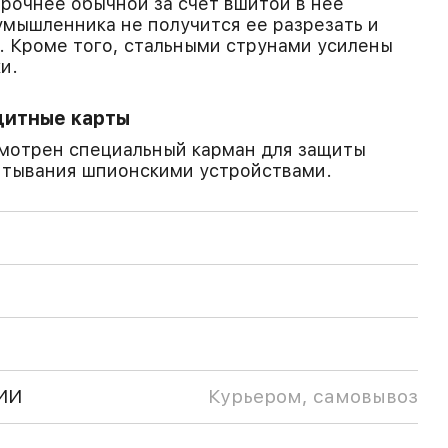
прочнее обычной за счет вшитой в нее
оумышленника не получится ее разрезать и
 Кроме того, стальными струнами усилены
и.
дитные карты
смотрен специальный карман для защиты
итывания шпионскими устройствами.
ИИ
Курьером, самовывоз