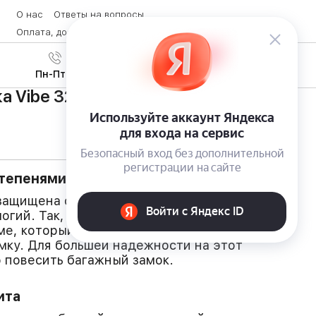
О нас
Ответы на вопросы
Оплата, доставка и возврат товара
Контакты
Вход
/
8 (800) 600-28-07
Регистрация
Пн-Пт с 9:00 до 19:00
 Vibe 325 от Pacsafe
тепенями защиты от воров
 защищена от краж целым рядом специально
огий. Так, все внешние молнии смыкаются на
ме, который не позволяет злоумышленникам
мку. Для большей надежности на этот
 повесить багажный замок.
ита