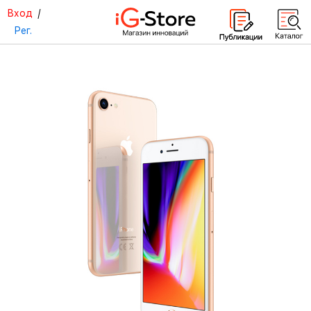
Вход
/
Рег.