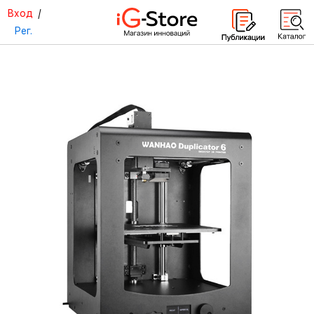
Вход
/
Рег.