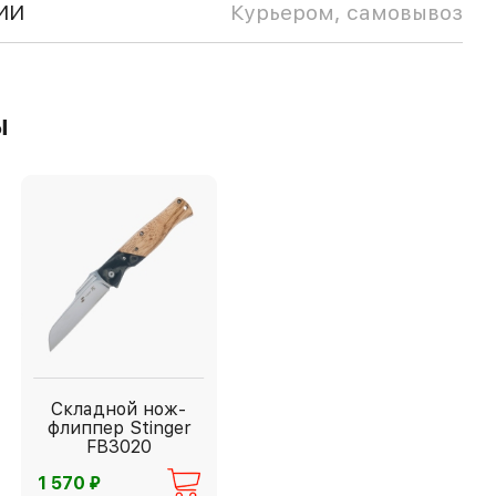
ИИ
Курьером, самовывоз
ы
Складной нож-
флиппер Stinger
FB3020
⃏
1 570