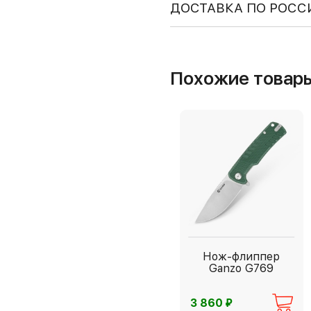
ДОСТАВКА ПО РОСС
Похожие товар
Нож-флиппер
Ganzo G769
⃏
3 860