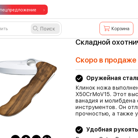
пецпредложение
Поиск
Корзина
Складной охотнич
Скоро в продаже
Оружейная стал
Клинок ножа выполне
X50CrMoV15. Этот выс
ванадия и молибдена 
инструментов. Он отл
прочностью, а также 
Удобная рукоять