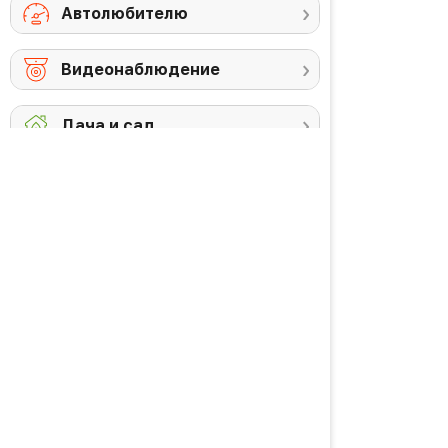
Автолюбителю
Видеонаблюдение
Дача и сад
Снегоуборочная
Триммеры
техника
Аккумуляторы и
Против комаров
ЗУ
Газонокосилки
Высоторезы /
кусторезы
Уход за садом
PREMIUM товары
Красота и здоровье
Личная гигиена
Уход за волосами
Водородная вода
Уход за кожей