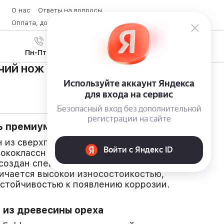
О нас
Ответы на вопросы
Оплата, доставка и возврат товара
Контакты
Вход
/
8 (800) 600-28-07
Регистрация
Пн-Пт с 9:00 до 19:00
ий нож Victorinox Hunter Pro Wood
ь премиум-класса
н из сверхпрочной нержавеющей стали марки
ококлассный сплав с добавками хрома,
создан специально для режущих
ичается высокой износостойкостью,
устойчивостью к появлению коррозии.
 из древесины ореха