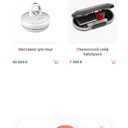
Массажер для лица
Переносной сейф
SafeSpace
⃏
⃏
42 900
7 390