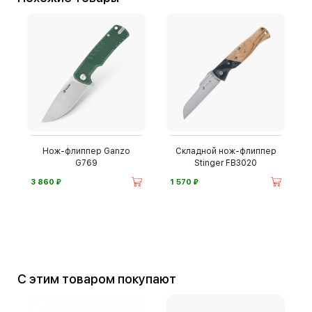
Нож-флиппер Ganzo
Складной нож-флиппер
G769
Stinger FB3020
⃏
⃏
3 860
1 570
С этим товаром покупают