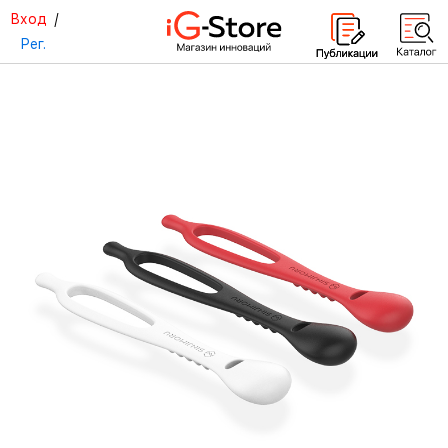
Вход
/
Рег.