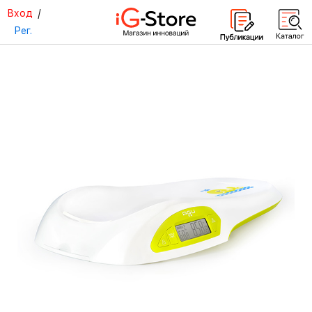
Вход
/
Рег.