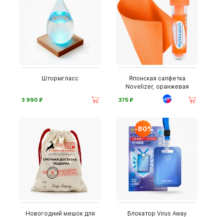
Штормгласс
Японская салфетка
Novelizer, оранжевая
⃏
⃏
3 990
375
-80%
Новогодний мешок для
Блокатор Virus Away