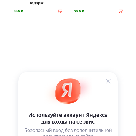
подарков
⃏
⃏
350
290