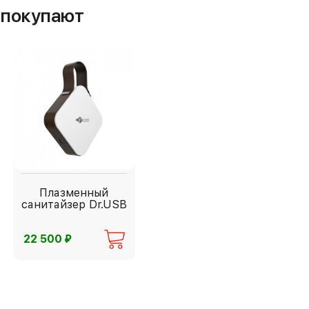
м покупают
Плазменный
санитайзер Dr.USB
⃏
22 500