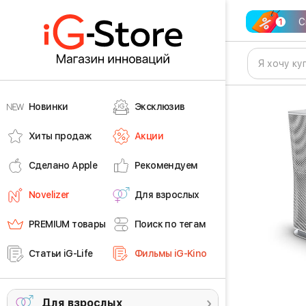
С
Новинки
Эксклюзив
Хиты продаж
Акции
Сделано Apple
Рекомендуем
Novelizer
Для взрослых
PREMIUM товары
Поиск по тегам
Статьи iG-Life
Фильмы iG-Kino
Для взрослых