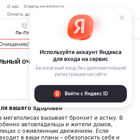
О нас
Ответы на вопросы
Оплата, доставка и возврат товара
Контакты
Вход
/
8 (800) 600-28-07
Регистрация
Пн-Пт с 9:00 до 19:00
Очищение/увлажнение
ьный очиститель воздуха Roger
ля вашего здоровья
в мегаполисах вызывает бронхит и астму. В
особенно автовладельцы и жители домов,
улицах с оживленным движением. Если
входит в ваши планы – обезопасить себя и