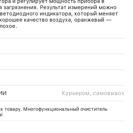
ора и регулирует мощность прибора в
я загрязнения. Результат измерений можно
светодиодного индикатора, который меняет
 хорошее качество воздуха, оранжевый —
лохое.
ИИ
Курьером, самовывоз
к товару. Многофункциональный очиститель
al