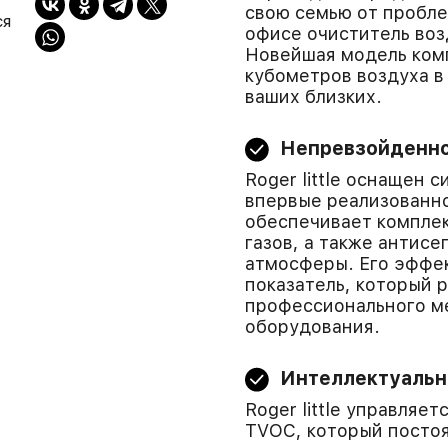
свою семью от пробле
ся
офисе очиститель воз
Новейшая модель компа
кубометров воздуха в
ваших близких.
Непревзойденно
Roger little оснащен
впервые реализованн
обеспечивает комплек
газов, а также антис
атмосферы. Его эффе
показатель, который 
профессионального м
оборудования.
Интеллектуальн
Roger little управляе
TVOC, который постоя