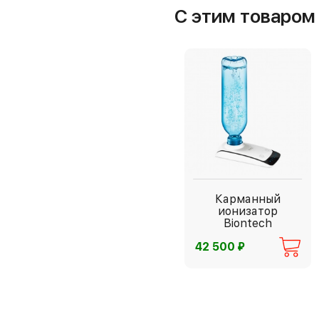
С этим товаро
Карманный
ионизатор
Biontech
⃏
42 500