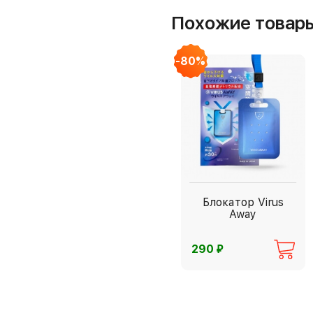
Похожие товар
-80%
Блокатор Virus
Away
⃏
290