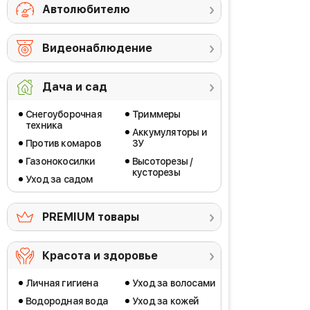
Автолюбителю
Видеонаблюдение
Дача и сад
Снегоуборочная
Триммеры
техника
Аккумуляторы и
Против комаров
ЗУ
Газонокосилки
Высоторезы /
кусторезы
Уход за садом
PREMIUM товары
Красота и здоровье
Личная гигиена
Уход за волосами
Водородная вода
Уход за кожей