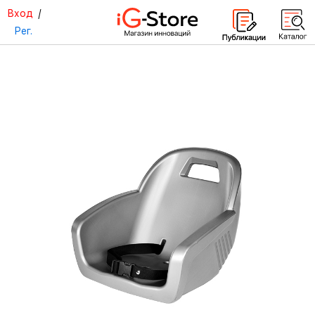
Вход
/
Рег.