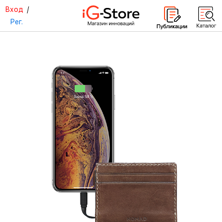
Вход
/
Рег.