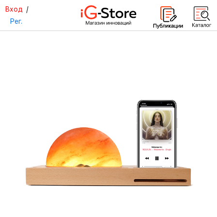
Вход
/
Рег.