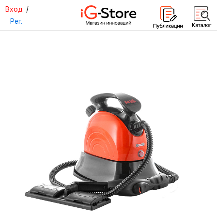
Вход
/
Рег.