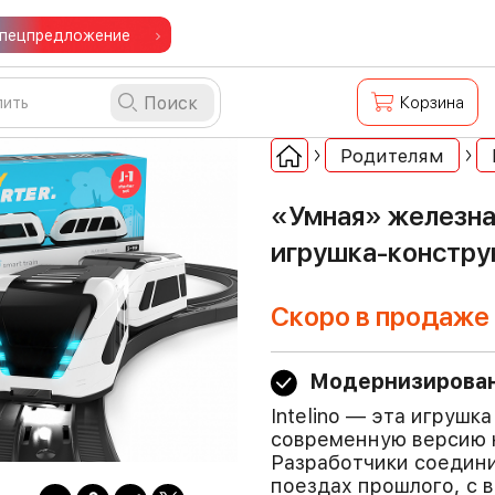
пецпредложение
Поиск
Корзина
Родителям
«Умная» железная
игрушка-констру
Скоро в продаже
Модернизирован
Intelino — эта игруш
современную версию 
Разработчики соедини
поездах прошлого, с 