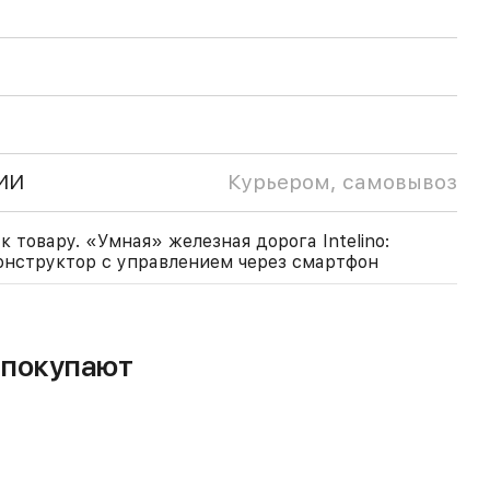
ИИ
Курьером, самовывоз
 товару. «Умная» железная дорога Intelino:
нструктор с управлением через смартфон
м покупают