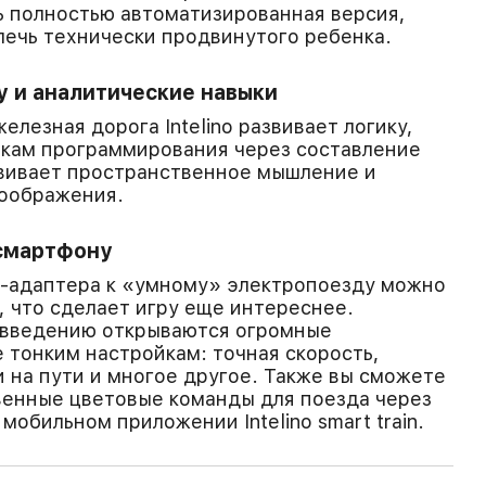
ь полностью автоматизированная версия,
лечь технически продвинутого ребенка.
у и аналитические навыки
лезная дорога Intelino развивает логику,
ыкам программирования через составление
звивает пространственное мышление и
воображения.
смартфону
h-адаптера к «умному» электропоезду можно
 что сделает игру еще интереснее.
овведению открываются огромные
 тонким настройкам: точная скорость,
и на пути и многое другое. Также вы сможете
венные цветовые команды для поезда через
мобильном приложении Intelino smart train.