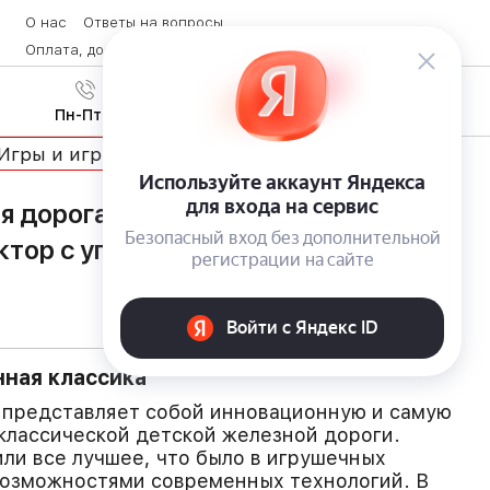
О нас
Ответы на вопросы
Оплата, доставка и возврат товара
Контакты
Вход
/
8 (800) 600-28-07
Регистрация
Пн-Пт с 9:00 до 19:00
Игры и игрушки
 дорога Intelino: развивающая
ктор с управлением через смартфон
ная классика
ка представляет собой инновационную и самую
классической детской железной дороги.
ли все лучшее, что было в игрушечных
возможностями современных технологий. В