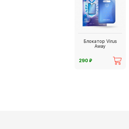
Блокатор Virus
Away
⃏
290