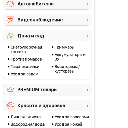
Автолюбителю
Видеонаблюдение
Дача и сад
Снегоуборочная
Триммеры
техника
Аккумуляторы и
Против комаров
ЗУ
Газонокосилки
Высоторезы /
кусторезы
Уход за садом
PREMIUM товары
Красота и здоровье
Личная гигиена
Уход за волосами
Водородная вода
Уход за кожей