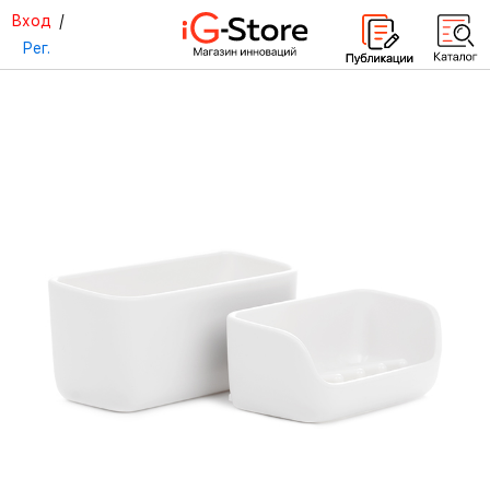
Вход
/
Рег.