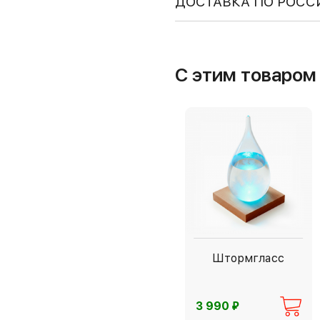
ДОСТАВКА ПО РОСС
С этим товаро
Штормгласс
⃏
3 990