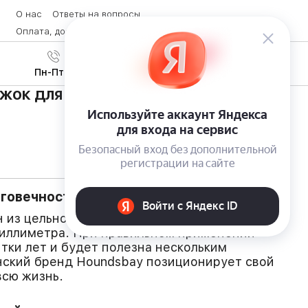
О нас
Ответы на вопросы
Оплата, доставка и возврат товара
Контакты
Вход
/
8 (800) 600-28-07
Регистрация
Пн-Пт с 9:00 до 19:00
жок для обуви с «теплой»
говечность
 из цельного листа высококачественной
миллиметра. При правильном применении
тки лет и будет полезна нескольким
нский бренд Houndsbay позиционирует свой
всю жизнь.