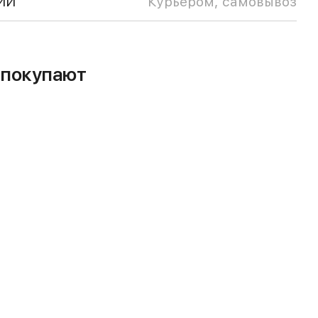
ИИ
Курьером, самовывоз
м покупают