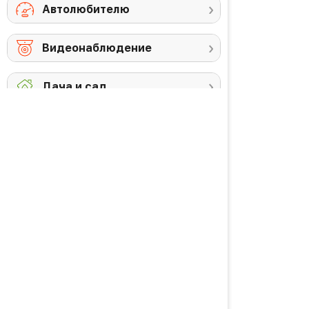
Автолюбителю
Видеонаблюдение
Дача и сад
Снегоуборочная
Триммеры
техника
Аккумуляторы и
Против комаров
ЗУ
Газонокосилки
Высоторезы /
кусторезы
Уход за садом
PREMIUM товары
Красота и здоровье
Личная гигиена
Уход за волосами
Водородная вода
Уход за кожей