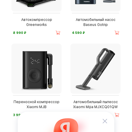
Автокомпрессор
Автомобильный насос
Greenworks
Baseus Gotrip
⃏
⃏
8 990
4 590
Переносной компрессор
Автомобильный пылесос
Xiaomi MJB
Xiaomi Mijia MJXCQ01QW
⃏
⃏
3 990
6 490