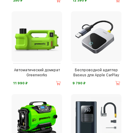
⃏
⃏
250
12 390
Автоматический домкрат
Беспроводной адаптер
Greenworks
Baseus для Apple CarPlay
⃏
⃏
11 990
9 790