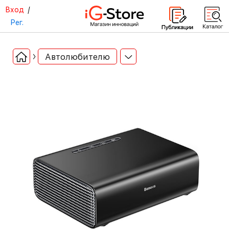
Вход
/
Рег.
Автолюбителю