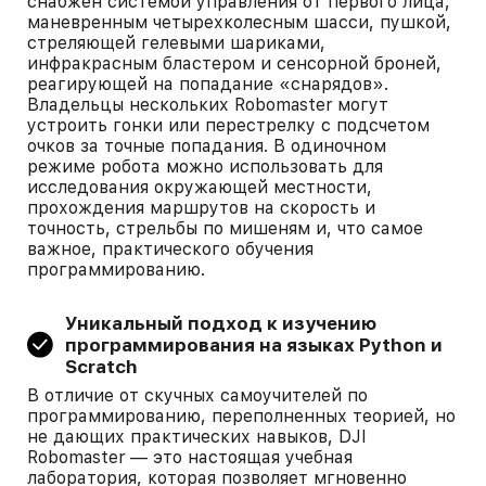
снабжен системой управления от первого лица,
маневренным четырехколесным шасси, пушкой,
стреляющей гелевыми шариками,
инфракрасным бластером и сенсорной броней,
реагирующей на попадание «снарядов».
Владельцы нескольких Robomaster могут
устроить гонки или перестрелку с подсчетом
очков за точные попадания. В одиночном
режиме робота можно использовать для
исследования окружающей местности,
прохождения маршрутов на скорость и
точность, стрельбы по мишеням и, что самое
важное, практического обучения
программированию.
Уникальный подход к изучению
программирования на языках Python и
Scratch
В отличие от скучных самоучителей по
программированию, переполненных теорией, но
не дающих практических навыков, DJI
Robomaster — это настоящая учебная
лаборатория, которая позволяет мгновенно