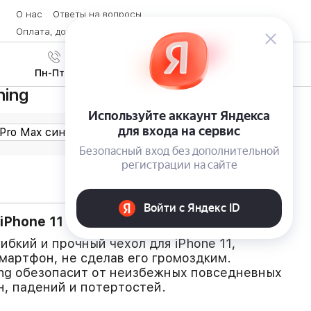
О нас
Ответы на вопросы
Оплата, доставка и возврат товара
Контакты
Вход
/
8 (800) 600-28-07
Регистрация
Пн-Пт с 9:00 до 19:00
ning
iPhone 11
ибкий и прочный чехол для iPhone 11,
мартфон, не сделав его громоздким.
ing обезопасит от неизбежных повседневных
, падений и потертостей.