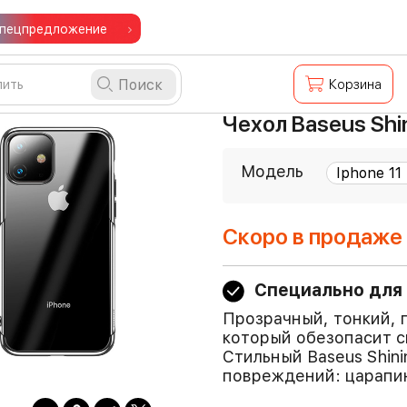
пецпредложение
Поиск
Корзина
Чехол Baseus Shi
Модель
Скоро в продаже
Специально для 
Прозрачный, тонкий, г
который обезопасит с
Стильный Baseus Shin
повреждений: царапин