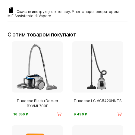
Скачать инструкцию к товару. Утюг с парогенератором
MIE Assistente di Vapore
С этим товаром покупают
Пылесос Black+Decker
Пылесос LG VC5420NNTS
BXVML700E
⃏
⃏
16 350
9 490