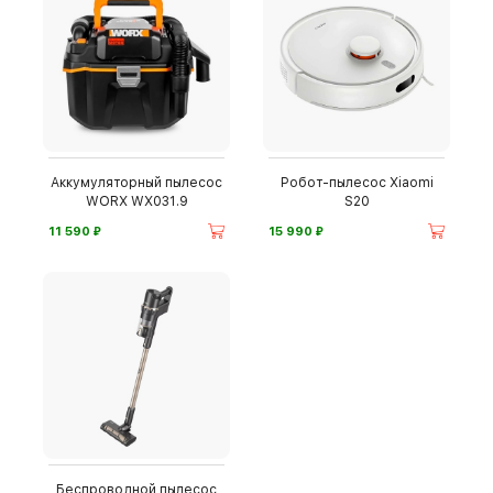
Аккумуляторный пылесос
Робот-пылесос Xiaomi
WORX WX031.9
S20
⃏
⃏
11 590
15 990
Беспроводной пылесос