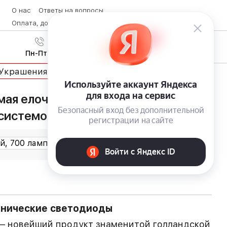
О нас
Ответы на вопросы
Оплата, доставка и возврат товара
Контакты
Вход
/
8 (800) 600-28-07
Регистрация
Пн-Пт с 9:00 до 19:00
Украшения и гирянды
ая елочная гирлянда Luka Snake
 системой управления
анические светодиоды
 — новейший продукт знаменитой голландской