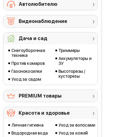
Автолюбителю
Видеонаблюдение
Дача и сад
Снегоуборочная
Триммеры
техника
Аккумуляторы и
Против комаров
ЗУ
Газонокосилки
Высоторезы /
кусторезы
Уход за садом
PREMIUM товары
Красота и здоровье
Личная гигиена
Уход за волосами
Водородная вода
Уход за кожей