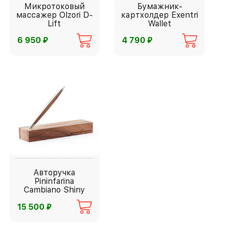
Микротоковый
Бумажник-
массажер Olzori D-
картхолдер Exentri
Lift
Wallet
⃏
⃏
6 950
4 790
Авторучка
Pininfarina
Cambiano Shiny
Chrome
⃏
15 500