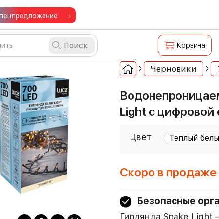
пецпредложение
Поиск
Корзина
Черновики
Водонепроницаем
Light с цифровой
Цвет
Скоро в продаже
Безопасные орг
Гирлянда Snake Light