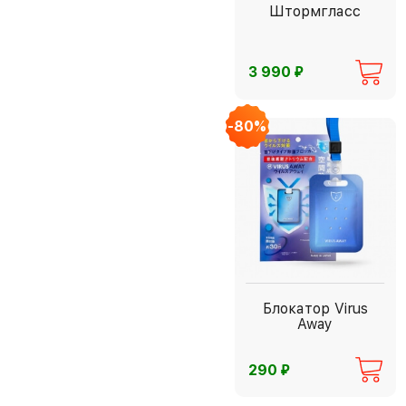
Штормгласс
⃏
3 990
-80%
Блокатор Virus
Away
⃏
290