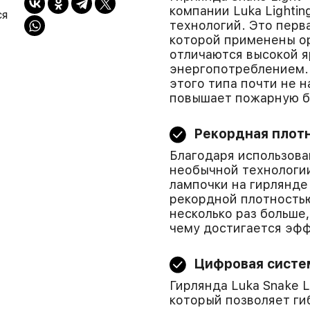
компании Luka Lighti
ся
технологий. Это перв
которой применены о
отличаются высокой я
энергопотреблением.
этого типа почти не н
повышает пожарную б
Рекордная плот
Благодаря использова
необычной технологии
лампочки на гирлянде 
рекордной плотностью
несколько раз больше
чему достигается эф
Цифровая систе
Гирлянда Luka Snake 
который позволяет ги