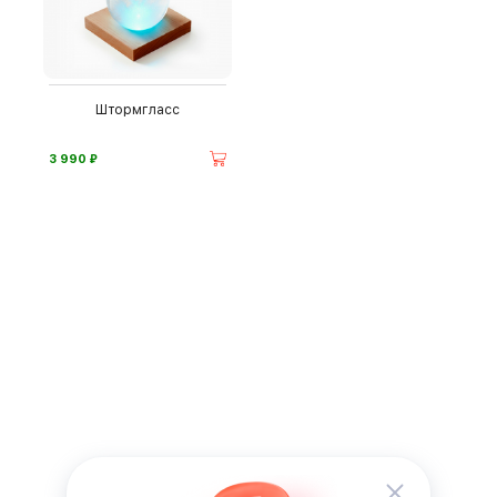
Штормгласс
⃏
3 990