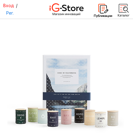
Вход
/
Рег.