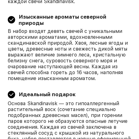
каждой свечи Skandinavisk.
Изысканные ароматы северной
природы
В набор входят девять свечей с уникальными
авторскими ароматами, вдохновленными
скандинавской природой. Хвоя, лесные ягоды и
цветы, древесные ноты и свежесть дикой мяты
выражают величие зимнего леса, кристальную
белизну снега, суровость северного моря и
очарование наступающей весны. Каждая из
свечей способна гореть до 16 часов, наполняя
помещение изысканным ароматом.
Идеальный подарок
Основа Skandinavisk — это гипоаллергенный
растительный воск (сочетание специально
подобранных древесных масел), при горении
паров которого не образуются опасные летучие
соединения. Каждая из свечей заключена в
стеклянный сосуд с крышкой из натурального
бука, набор поставляется в изящно оформленной