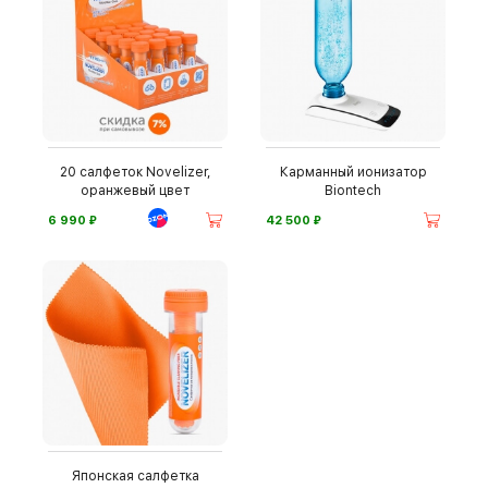
20 салфеток Novelizer,
Карманный ионизатор
оранжевый цвет
Biontech
⃏
⃏
6 990
42 500
Японская салфетка