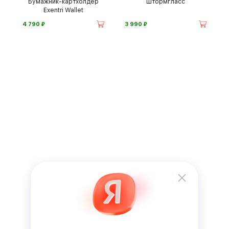
Бумажник-картхолдер
Штормгласс
Exentri Wallet
⃏
⃏
4 790
3 990