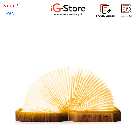
Вход
/
Рег.