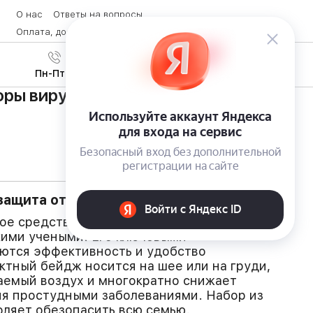
О нас
Ответы на вопросы
Оплата, доставка и возврат товара
Контакты
Вход
/
8 (800) 600-28-07
Регистрация
Пн-Пт с 9:00 до 19:00
ры вирусов Air Mask: семейный
ащита от вирусов для всей семьи
ое средство защиты от вирусов,
кими учеными. Его ключевыми
ются эффективность и удобство
ктный бейдж носится на шее или на груди,
аемый воздух и многократно снижает
ия простудными заболеваниями. Набор из
оляет обезопасить всю семью.