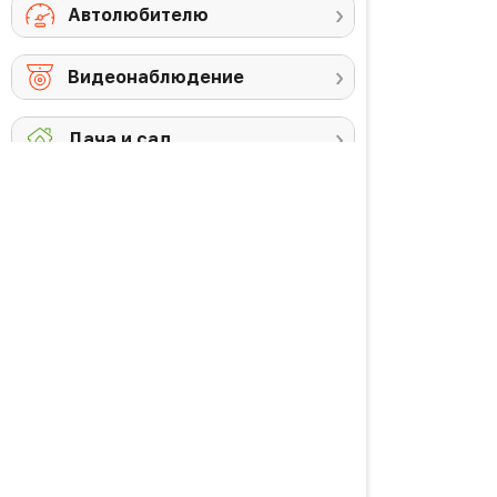
Автолюбителю
Видеонаблюдение
Дача и сад
Снегоуборочная
Триммеры
техника
Аккумуляторы и
Против комаров
ЗУ
Газонокосилки
Высоторезы /
кусторезы
Уход за садом
PREMIUM товары
Красота и здоровье
Личная гигиена
Уход за волосами
Водородная вода
Уход за кожей