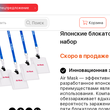
пецпредложение
Поиск
Корзина
Японские блокато
набор
Скоро в продаже
Инновационная з
Air Mask — эффективн
разработанное японс
преимуществами явля
использования. Компа
обеззараживает вдых
вероятность заражен
пяти блокаторов позв