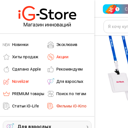
С
Новинки
Эксклюзив
Хиты продаж
Акции
Сделано Apple
Рекомендуем
Novelizer
Для взрослых
PREMIUM товары
Поиск по тегам
Статьи iG-Life
Фильмы iG-Kino
Для взрослых