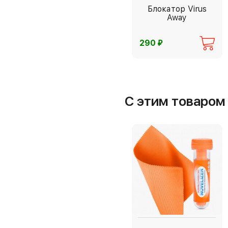
Блокатор Virus
Away
⃏
290
С этим товаро