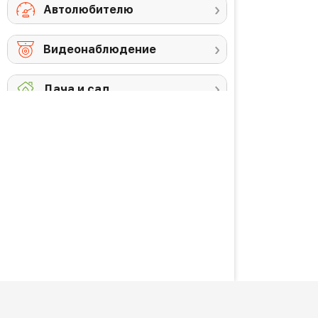
Автолюбителю
Видеонаблюдение
Дача и сад
Снегоуборочная
Триммеры
техника
Аккумуляторы и
Против комаров
ЗУ
Газонокосилки
Высоторезы /
кусторезы
Уход за садом
PREMIUM товары
Красота и здоровье
Личная гигиена
Уход за волосами
Водородная вода
Уход за кожей