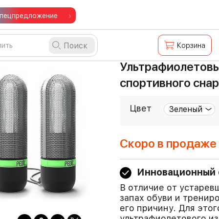
пецпредложение
Поиск
Корзина
Ультрафиолетовы
спортивного снар
Цвет
Скоро в продаже
Инновационный 
В отличие от устарев
запах обуви и тренир
его причину. Для это
ультрафиолетового из