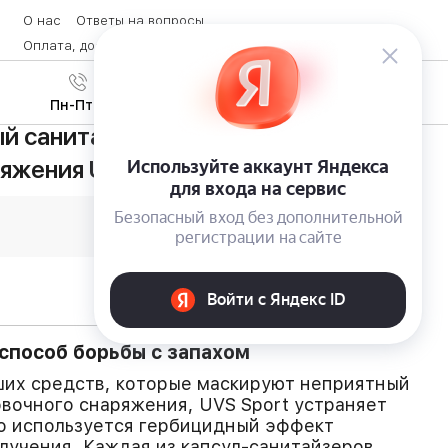
О нас
Ответы на вопросы
Оплата, доставка и возврат товара
Контакты
Вход
/
8 (800) 600-28-07
Регистрация
Пн-Пт с 9:00 до 19:00
й санитайзер для обуви и
яжения UVS Sport
способ борьбы с запахом
ших средств, которые маскируют неприятный
овочного снаряжения, UVS Sport устраняет
го используется гербицидный эффект
лучения. Каждая из капсул-санитайзеров