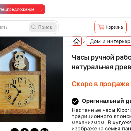
пецпредложение
Поиск
Корзина
Дом и интерьер
Часы ручной работ
натуральная древ
Скоро в продаже
Оригинальный д
Настенные часы Kicor
традиционного японс
механизмом. В худож
изображена семья пан