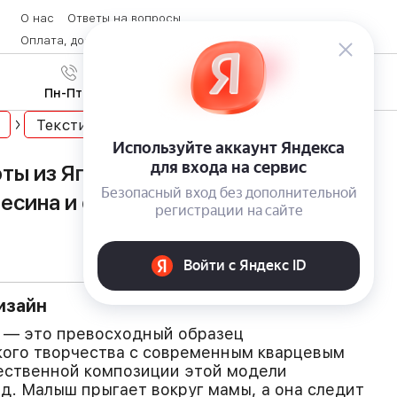
О нас
Ответы на вопросы
Оплата, доставка и возврат товара
Контакты
Вход
/
8 (800) 600-28-07
Регистрация
Пн-Пт с 9:00 до 19:00
Текстиль
ы из Японии Kicori (панды):
есина и оригинальный дизайн
изайн
i — это превосходный образец
кого творчества с современным кварцевым
ественной композиции этой модели
д. Малыш прыгает вокруг мамы, а она следит