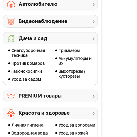
Автолюбителю
Видеонаблюдение
Дача и сад
Снегоуборочная
Триммеры
техника
Аккумуляторы и
Против комаров
ЗУ
Газонокосилки
Высоторезы /
кусторезы
Уход за садом
PREMIUM товары
Красота и здоровье
Личная гигиена
Уход за волосами
Водородная вода
Уход за кожей