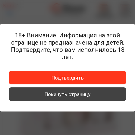
Вход
/
Рег.
Для взрослых
18+ Внимание! Информация на этой
странице не предназначена для детей.
Подтвердите, что вам исполнилось 18
лет.
Подтвердить
Покинуть страницу