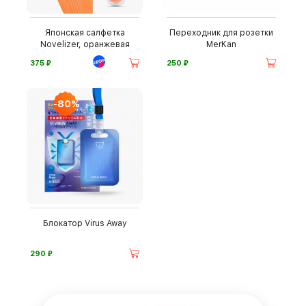
Японская салфетка
Переходник для розетки
Novelizer, оранжевая
MerKan
⃏
⃏
375
250
-80%
Блокатор Virus Away
⃏
290