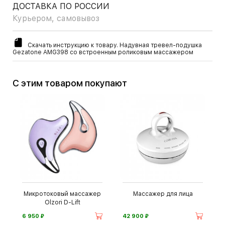
ДОСТАВКА ПО РОССИИ
Курьером, самовывоз
Скачать инструкцию к товару. Надувная тревел-подушка
Gezatone AMG398 cо встроенным роликовым массажером
С этим товаром покупают
Микротоковый массажер
Массажер для лица
Olzori D-Lift
⃏
⃏
6 950
42 900