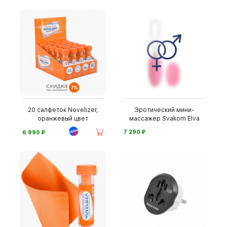
20 салфеток Novelizer,
Эротический мини-
оранжевый цвет
массажер Svakom Elva
⃏
⃏
7 290
6 990