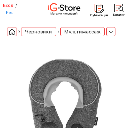
Вход
/
Рег.
Черновики
Мультимассаж